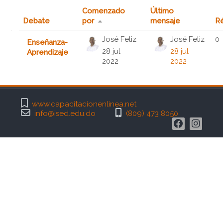
Comenzado
Último
Debate
por
mensaje
Ré
Mostrando 1 de 1 discusiones
José Feliz
José Feliz
0
Enseñanza-
28 jul
28 jul
Aprendizaje
2022
2022
www.capacitacionenlinea.net
info@ised.edu.do
(809) 473 8050