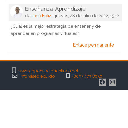
Enseñanza-Aprendizaje
Número de respuestas: 0
de
José Feliz
-
jueves, 28 de julio de 2022, 15:12
¿Cuál es la mejor estrategia de enseñar y de
aprender en programas virtuales?
Enlace permanente
www.capacitacionenlinea.net
info@ised.edu.do
(809) 473 8050