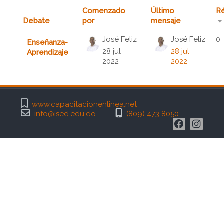
Comenzado
Último
Ré
Debate
por
mensaje
Mostrando 1 de 1 discusiones
José Feliz
José Feliz
0
Enseñanza-
28 jul
28 jul
Aprendizaje
2022
2022
www.capacitacionenlinea.net
info@ised.edu.do
(809) 473 8050