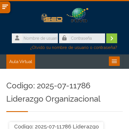
Salta al contenido principal
Nombre
de
Accede
Contraseña
¿Olvidó su nombre de usuario o contraseña?
usuario
Aula Virtual
Buscar
cursos
Enviar
Codigo: 2025-07-11786
Liderazgo Organizacional
Codigo: 2025-07-11786 Liderazgo