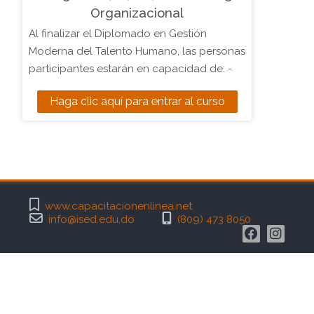
Organizacional
Al finalizar el Diplomado en Gestión
Moderna del Talento Humano, las personas
participantes estarán en capacidad de: -
Analizar la gestión estratégica del recurso
Haga clic aquí para entrar al curso
humano y sus tendencias al cambio en su
evolución, de acuerdo a las políticas de
RRHH y procedimientos establecidos. -
Analizar la importancia del capital humano
teniendo en cuenta los distintos sistemas
de recursos humanos y sus paradojas, de
www.capacitacionenlinea.net
acuerdo al nivel de competitividad. -
info@ised.edu.do
(809) 473 8050
Implementar un modelo de gestión por
competencia que permita eficientizar la
labor del departamento de recursos
humanos, según procedimientos
establecidos. - Realizar análisis y