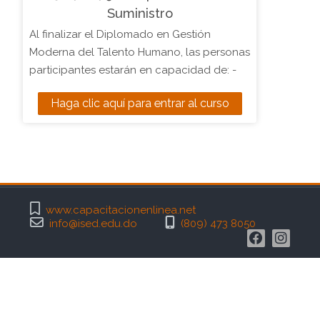
Suministro
Al finalizar el Diplomado en Gestión
Moderna del Talento Humano, las personas
participantes estarán en capacidad de: -
Analizar la gestión estratégica del recurso
Haga clic aquí para entrar al curso
humano y sus tendencias al cambio en su
evolución, de acuerdo a las políticas de
RRHH y procedimientos establecidos. -
Analizar la importancia del capital humano
teniendo en cuenta los distintos sistemas
de recursos humanos y sus paradojas, de
www.capacitacionenlinea.net
acuerdo al nivel de competitividad. -
info@ised.edu.do
(809) 473 8050
Implementar un modelo de gestión por
competencia que permita eficientizar la
labor del departamento de recursos
humanos, según procedimientos
establecidos. - Realizar análisis y