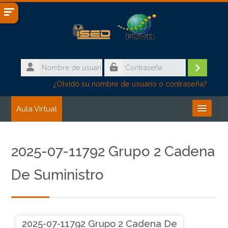
Salta al contenido principal
Nombre
de
Accede
Contraseña
¿Olvidó su nombre de usuario o contraseña?
usuario
Aula Virtual
Buscar
cursos
Enviar
2025-07-11792 Grupo 2 Cadena
De Suministro
2025-07-11792 Grupo 2 Cadena De