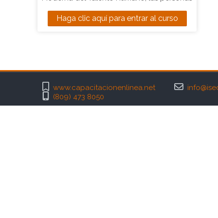
participantes estarán en capacidad de: -
Haga clic aquí para entrar al curso
Analizar la gestión estratégica del recurso
humano y sus tendencias al cambio en su
evolución, de acuerdo a las políticas de
RRHH y procedimientos establecidos. -
Analizar la importancia del capital humano
teniendo en cuenta los distintos sistemas
www.capacitacionenlinea.net
info@ise
de recursos humanos y sus paradojas, de
(809) 473 8050
acuerdo al nivel de competitividad. -
Implementar un modelo de gestión por
competencia que permita eficientizar la
labor del departamento de recursos
humanos, según procedimientos
establecidos. - Realizar análisis y
descripciones de puestos adecuadas e
identificar los candidatos idóneos para
cada vacante, a fin de facilitar el logro de
los objetivos organizacionales y sus niveles